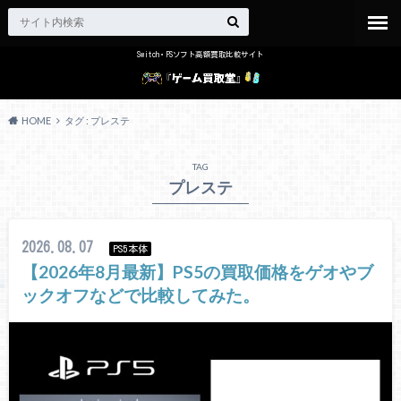
Switch・PSソフト高額買取比較サイト
HOME
タグ : プレステ
TAG
プレステ
2026.08.07
PS5本体
【2026年8月最新】PS5の買取価格をゲオやブ
ックオフなどで比較してみた。