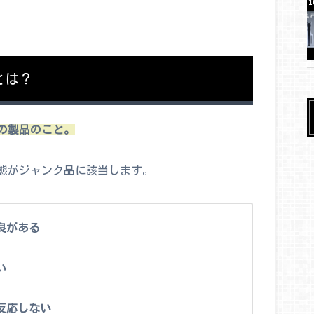
とは？
の製品のこと。
態がジャンク品に該当します。
良がある
い
反応しない