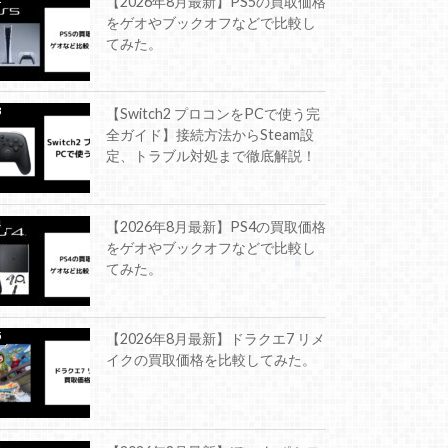
【2026年8月最新】PS5の買取価格
をゲオやブックオフなどで比較し
てみた。
【Switch2 プロコンをPCで使う完
全ガイド】接続方法からSteam設
定、トラブル対処まで徹底解説！
【2026年8月最新】PS4の買取価格
をゲオやブックオフなどで比較し
てみた。
【2026年8月最新】ドラクエ7 リメ
イクの買取価格を比較してみた。