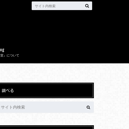
log
取堂』について
調べる