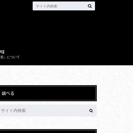
log
取堂』について
調べる