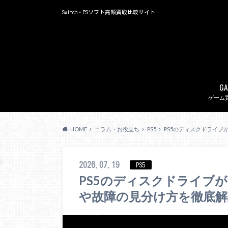
Switch・PSソフト高額買取比較サイト
GA
ゲーム
HOME
コラム・お役立ち
PS5
PS5のディスクドライ
2026.07.19
PS5
PS5のディスクドライブ
や故障の見分け方を徹底解