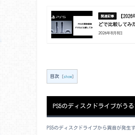
【202
どで比較してみ
2026年8月8日
目次
[
show
]
PS5のディスクドライブがう
PS5のディスクドライブから異音が発生