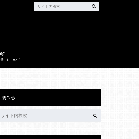
log
取堂』について
調べる