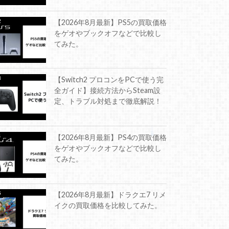
【2026年8月最新】PS5の買取価格
をゲオやブックオフなどで比較し
てみた。
【Switch2 プロコンをPCで使う完
全ガイド】接続方法からSteam設
定、トラブル対処まで徹底解説！
【2026年8月最新】PS4の買取価格
をゲオやブックオフなどで比較し
てみた。
【2026年8月最新】ドラクエ7 リメ
イクの買取価格を比較してみた。