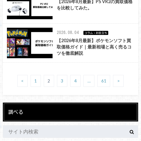
【2026年8月最新】PS VR2の買取価格
を比較してみた。
2026.08.04
コラム・お役立ち
【2026年8月最新】ポケモンソフト買
取価格ガイド｜最新相場と高く売るコ
ツを徹底解説
<
1
2
3
4
…
61
>
調べる