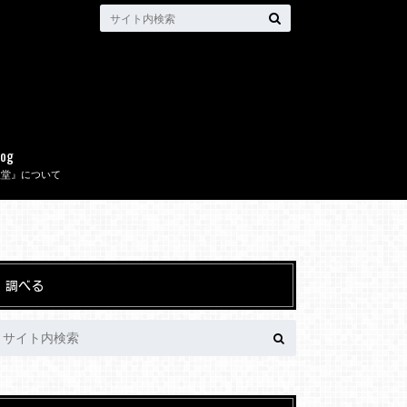
log
取堂』について
調べる