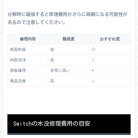
分解時に破損すると修理費用がさらに高額になる可能性が
あるので注意してください。
修理内容
難易度
おすすめ度
表面乾燥
低
◎
内部洗浄
高
△
基板修理
非常に高い
×
液晶交換
高
△
Switchの水没修理費用の目安