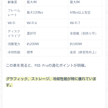
解像度
最大4K
最大8K
フレーム
最大120fps
60fps以上安定
レート
Wi-Fi
Wi-Fi 6
Wi-Fi 7
ディスク
選択可
非搭載（別売り可）
ドライブ
消費電力
約200W
約180W
冷却性能
標準
改良（静音性向上）
この表を見ると、PS5 Proの進化ポイントが明確。
グラフィック、ストレージ、冷却性能が特に優れていま
す。